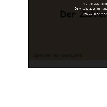
YouTube aufzuheben
Datenschutzbestimmunge
von YouTube finde