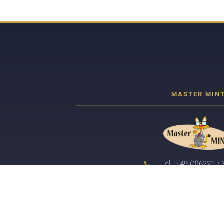
Tel.: +49 (0)6221 /
info@ijm-onlin