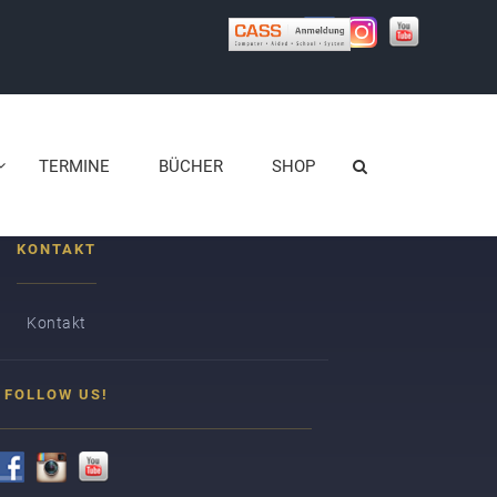
lus, luctus nec ullamcorper mattis, pulvinar dapibus
TERMINE
BÜCHER
SHOP
KONTAKT
Kontakt
FOLLOW US!