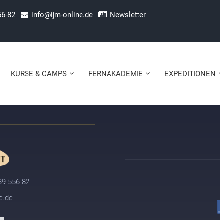
xt. Lorem ipsum dolor sit amet, consectetur adipiscing elit. Ut elit tel
56-82
info@ijm-online.de
Newsletter
KURSE & CAMPS
FERNAKADEMIE
EXPEDITIONEN
 39 556-82
e.de