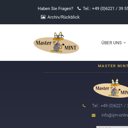
I am text block. Click edit button to change this te
Haben Sie Fragen?
Tel.: +49 (0)6221 / 39 5
leo.
Archiv/Rückblick
ÜBER UNS
Tel.: +49 (0)6221 /
info@ijm-onlin