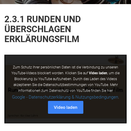
2.3.1 RUNDEN UND
ÜBERSCHLAGEN
ERKLÄRUNGSFILM
Zum Schutz Ihrer persönlichen Daten ist die Verbindung zu unseren
YouTube-Videos blockiert worden. Klicken Sie auf
Video laden
, um die
Blockierung zu YouTube aufzuheben. Durch das Laden des Videos
akzeptieren Sie die Datenschutzbestimmungen von YouTube. Mehr
Informationen zum Datenschutz von YouTube finden Sie hier
Google - Datenschutzerklärung & Nutzungsbedingungen
.
Video laden