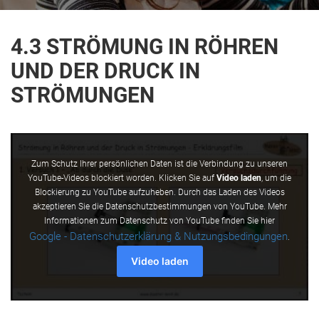
4.3 STRÖMUNG IN RÖHREN
UND DER DRUCK IN
STRÖMUNGEN
Zum Schutz Ihrer persönlichen Daten ist die Verbindung zu unseren
YouTube-Videos blockiert worden. Klicken Sie auf
Video laden
, um die
Blockierung zu YouTube aufzuheben. Durch das Laden des Videos
akzeptieren Sie die Datenschutzbestimmungen von YouTube. Mehr
Informationen zum Datenschutz von YouTube finden Sie hier
Google - Datenschutzerklärung & Nutzungsbedingungen
.
Video laden