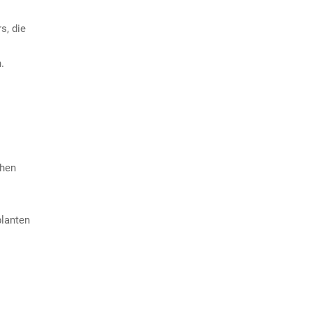
s, die
.
chen
planten