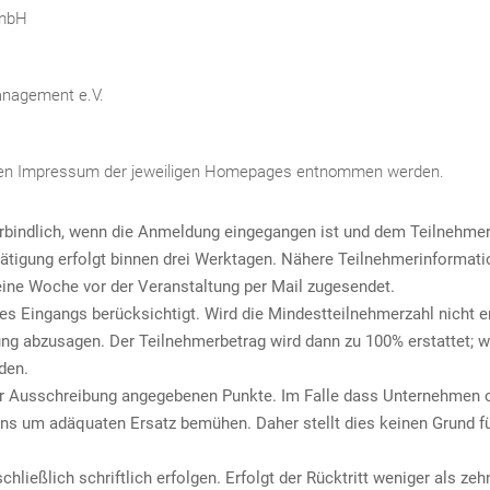
GmbH
anagement e.V.
ten Impressum der jeweiligen Homepages entnommen werden.
erbindlich, wenn die Anmeldung eingegangen ist und dem Teilnehme
stätigung erfolgt binnen drei Werktagen. Nähere Teilnehmerinformat
ine Woche vor der Veranstaltung per Mail zugesendet.
s Eingangs berücksichtigt. Wird die Mindestteilnehmerzahl nicht er
ltung abzusagen. Der Teilnehmerbetrag wird dann zu 100% erstattet; w
den.
der Ausschreibung angegebenen Punkte. Im Falle dass Unternehmen 
 uns um adäquaten Ersatz bemühen. Daher stellt dies keinen Grund f
hließlich schriftlich erfolgen. Erfolgt der Rücktritt weniger als zeh