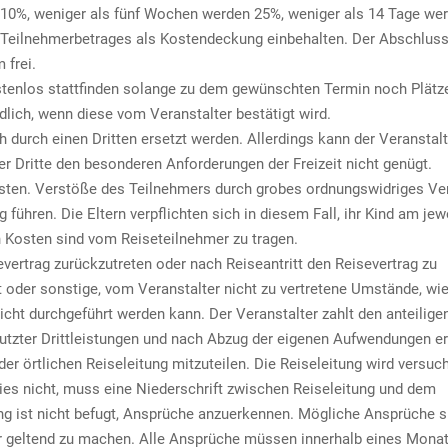
10%, weniger als fünf Wochen werden 25%, weniger als 14 Tage we
Teilnehmerbetrages als Kostendeckung einbehalten. Der Abschluss
 frei.
enlos stattfinden solange zu dem gewünschten Termin noch Plätze
dlich, wenn diese vom Veranstalter bestätigt wird.
 durch einen Dritten ersetzt werden. Allerdings kann der Veranstal
r Dritte den besonderen Anforderungen der Freizeit nicht genügt.
isten. Verstöße des Teilnehmers durch grobes ordnungswidriges Ve
ühren. Die Eltern verpflichten sich in diesem Fall, ihr Kind am jew
n Kosten sind vom Reiseteilnehmer zu tragen.
evertrag zurückzutreten oder nach Reiseantritt den Reisevertrag zu
 oder sonstige, vom Veranstalter nicht zu vertretene Umstände, wie
icht durchgeführt werden kann. Der Veranstalter zahlt den anteilige
nutzter Drittleistungen und nach Abzug der eigenen Aufwendungen er
r örtlichen Reiseleitung mitzuteilen. Die Reiseleitung wird versuch
ies nicht, muss eine Niederschrift zwischen Reiseleitung und dem
ung ist nicht befugt, Ansprüche anzuerkennen. Mögliche Ansprüche s
ter geltend zu machen. Alle Ansprüche müssen innerhalb eines Mona