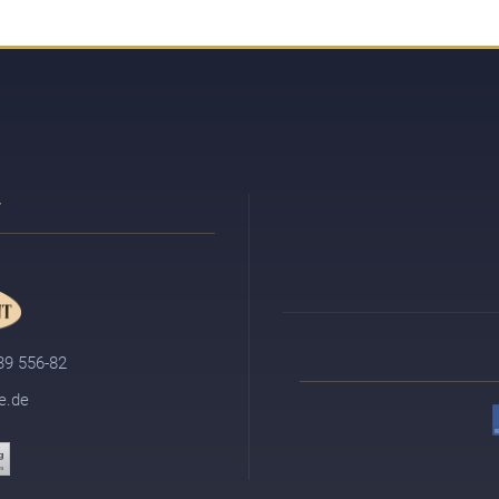
 39 556-82
e.de