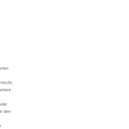
r
ionen
reicht,
eitere
oder
ür den
n