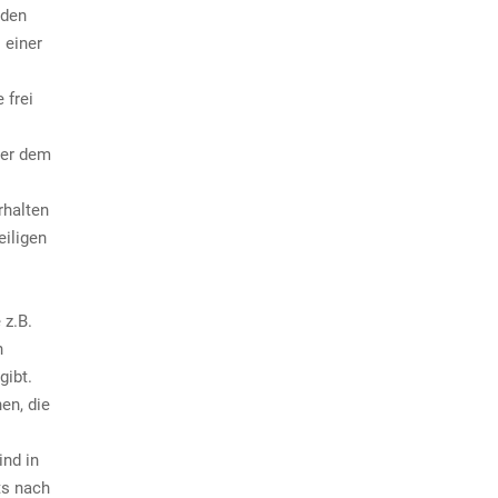
rden
 einer
 frei
ter dem
rhalten
eiligen
 z.B.
n
gibt.
en, die
ind in
ts nach