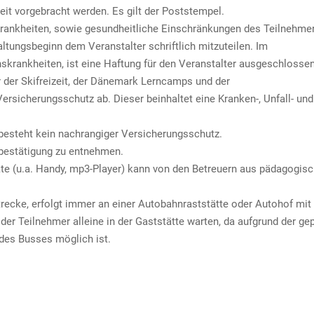
eit vorgebracht werden. Es gilt der Poststempel.
n Krankheiten, sowie gesundheitliche Einschränkungen des Teilnehmer
ltungsbeginn dem Veranstalter schriftlich mitzuteilen. Im
onskrankheiten, ist eine Haftung für den Veranstalter ausgeschlossen
r der Skifreizeit, der Dänemark Lerncamps und der
rsicherungsschutz ab. Dieser beinhaltet eine Kranken-, Unfall- und
besteht kein nachrangiger Versicherungsschutz.
ebestätigung zu entnehmen.
te (u.a. Handy, mp3-Player) kann von den Betreuern aus pädagogis
trecke, erfolgt immer an einer Autobahnraststätte oder Autohof mit
der Teilnehmer alleine in der Gaststätte warten, da aufgrund der ge
 des Busses möglich ist.