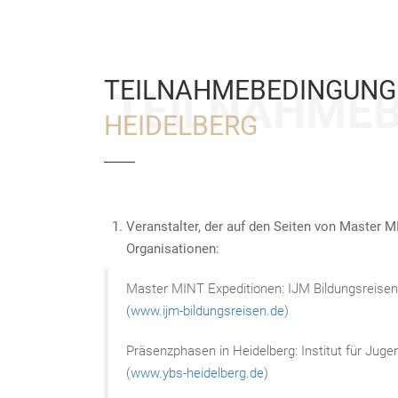
TEILNAHMEBEDINGUN
TEILNAHME
HEIDELBERG
Veranstalter, der auf den Seiten von Master
Organisationen:
Master MINT Expeditionen: IJM Bildungsreis
(
www.ijm-bildungsreisen.de)
Präsenzphasen in Heidelberg: Institut für 
(
www.ybs-heidelberg.de
)