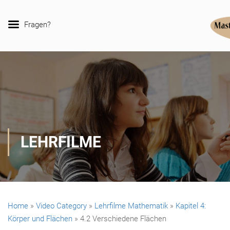
Fragen?
LEHRFILME
Home
»
Video Category
»
Lehrfilme Mathematik
»
Kapitel 4:
Körper und Flächen
»
4.2 Verschiedene Flächen