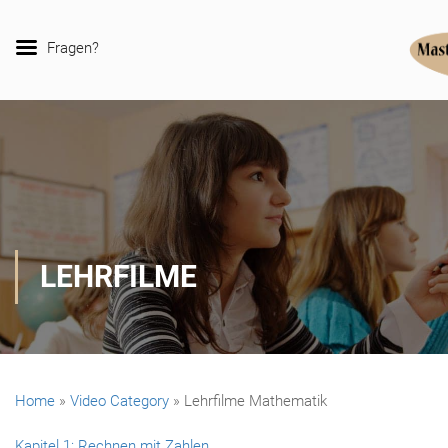
Fragen?
LEHRFILME
Home
»
Video Category
»
Lehrfilme Mathematik
Kapitel 1: Rechnen mit Zahlen